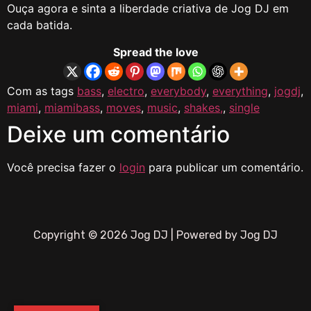
Ouça agora e sinta a liberdade criativa de Jog DJ em
cada batida.
Spread the love
Com as tags
bass
,
electro
,
everybody
,
everything
,
jogdj
,
miami
,
miamibass
,
moves
,
music
,
shakes,
,
single
Deixe um comentário
Você precisa fazer o
login
para publicar um comentário.
Copyright © 2026 Jog DJ | Powered by Jog DJ